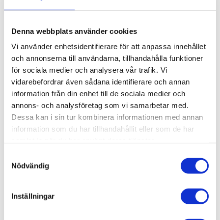
Denna webbplats använder cookies
Vi använder enhetsidentifierare för att anpassa innehållet
Västervik Resort
och annonserna till användarna, tillhandahålla funktioner
Reklamfilmer Västervik Resort
för sociala medier och analysera vår trafik. Vi
vidarebefordrar även sådana identifierare och annan
information från din enhet till de sociala medier och
annons- och analysföretag som vi samarbetar med.
Dessa kan i sin tur kombinera informationen med annan
information som du har tillhandahållit eller som de har
samlat in när du har använt deras tjänster.
Samtyckesval
Nödvändig
Inställningar