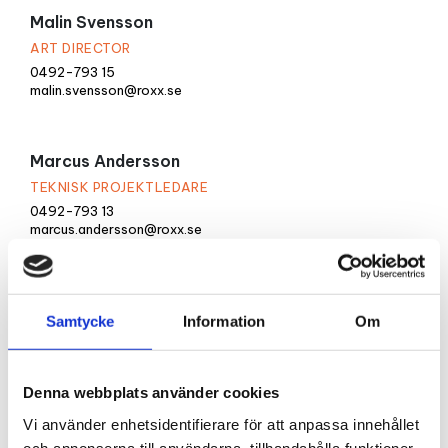
Malin Svensson
ART DIRECTOR
0492-793 15
malin.svensson@roxx.se
Marcus Andersson
TEKNISK PROJEKTLEDARE
0492-793 13
marcus.andersson@roxx.se
Maria Sveed
Samtycke
Information
Om
MEDIASÄLJARE
0492-793 01
maria.sveed@roxx.se
Denna webbplats använder cookies
Vi använder enhetsidentifierare för att anpassa innehållet
Martin Fooladi
och annonserna till användarna, tillhandahålla funktioner