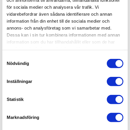
WEBB- & SYSTEMUTVECKLARE
för sociala medier och analysera vår trafik. Vi
0492-793 22
vidarebefordrar även sådana identifierare och annan
martin.fooladi@roxx.se
information från din enhet till de sociala medier och
annons- och analysföretag som vi samarbetar med.
Dessa kan i sin tur kombinera informationen med annan
Martin Henriksson
information som du har tillhandahållit eller som de har
WEBB- & SYSTEMUTVECKLARE
samlat in när du har använt deras tjänster.
0492-793 11
Samtyckesval
martin.henriksson@roxx.se
Föräldraledig
Nödvändig
Martina Nilsson
Inställningar
FORMGIVARE & ANIMERING
0492-793 27
martina.nilsson@roxx.se
Statistik
Marknadsföring
Matilda Rydén
SOCIAL MEDIA-KOORDINATOR