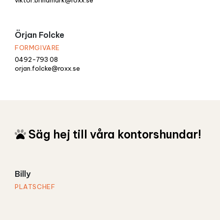
viktor.brindmark@roxx.se
Örjan Folcke
FORMGIVARE
0492-793 08
orjan.folcke@roxx.se
Säg hej till våra kontorshundar!
Billy
PLATSCHEF