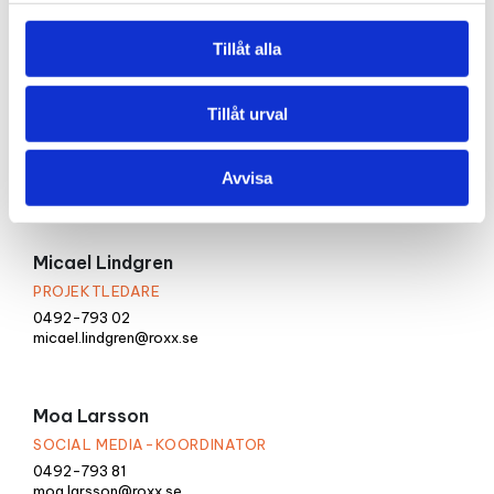
0492-793 51
matilda.ryden@roxx.se
Tillåt alla
Meltem Kaya
Tillåt urval
LOKALVÅRD
0492-793 00
Avvisa
meltem.kaya@roxx.se
Micael Lindgren
PROJEKTLEDARE
0492-793 02
micael.lindgren@roxx.se
Moa Larsson
SOCIAL MEDIA-KOORDINATOR
0492-793 81
moa.larsson@roxx.se