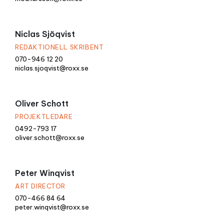
Niclas Sjöqvist
REDAKTIONELL SKRIBENT
070-946 12 20
niclas.sjoqvist@roxx.se
Oliver Schott
PROJEKTLEDARE
0492-793 17
oliver.schott@roxx.se
Peter Winqvist
ART DIRECTOR
070-466 84 64
peter.winqvist@roxx.se