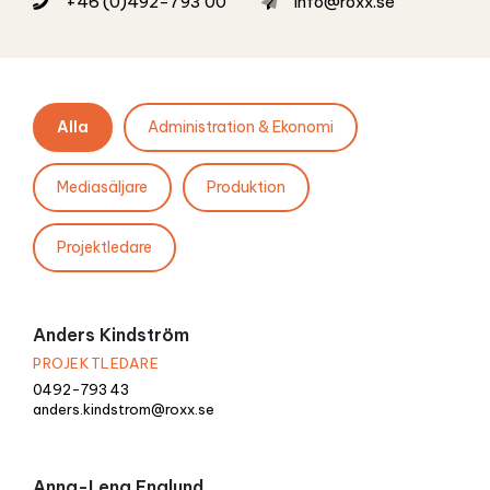
+46 (0)492-793 00
info@roxx.se
Alla
Administration & Ekonomi
Mediasäljare
Produktion
Projektledare
Anders Kindström
PROJEKTLEDARE
0492-793 43
anders.kindstrom@roxx.se
Anna-Lena Englund