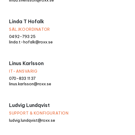
linda.svensson@roxx.se
Linda T Hofalk
SÄLJKOORDINATOR
0492-793 25
linda.t-hofalk@roxx.se
Linus Karlsson
IT-ANSVARIG
070-833 11 37
linus.karlsson@roxx.se
Ludvig Lundqvist
SUPPORT & KONFIGURATION
ludvig.lundqvist@roxx.se