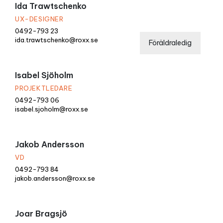
Ida Trawtschenko
UX-DESIGNER
0492-793 23
ida.trawtschenko@roxx.se
Föräldraledig
Isabel Sjöholm
PROJEKTLEDARE
0492-793 06
isabel.sjoholm@roxx.se
Jakob Andersson
VD
0492-793 84
jakob.andersson@roxx.se
Joar Bragsjö