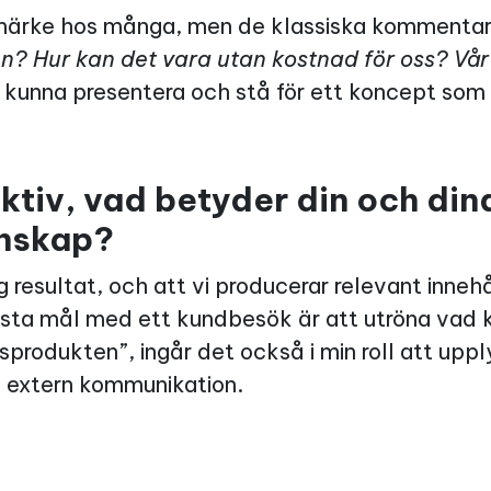
rumärke hos många, men de klassiska kommenta
n? Hur kan det vara utan kostnad för oss? Vår
 kunna presentera och stå för ett koncept som v
ktiv, vad betyder din och di
unskap?
g resultat, och att vi producerar relevant inn
rämsta mål med ett kundbesök är att utröna va
sprodukten”, ingår det också i min roll att upp
ch extern kommunikation.