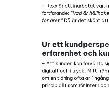
– Roxx är ett inarbetat va
fortfarande: ”
Vad är hållhake
för året.”
Då är det skönt att
Ur ett kundperspe
erfarenhet och k
– Att kunden kan förvänta si
digitalt och i tryck. Mitt f
om en tidning ofta är ”ingång
princip allt som rör intern o