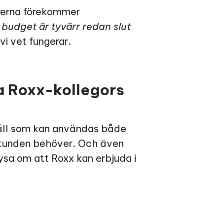
rerna förekommer
 budget är tyvärr redan slut
i vet fungerar.
na Roxx-kollegors
ehåll som kan användas både
d kunden behöver. Och även
lysa om att Roxx kan erbjuda i