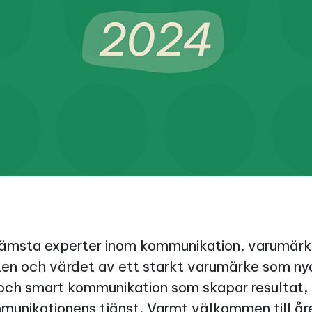
främsta experter inom kommunikation, varumärk
en och värdet av ett starkt varumärke som nyck
v och smart kommunikation som skapar resultat, h
munikationens tjänst. Varmt välkommen till åre