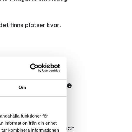
det finns platser kvar.
– din viktigaste
Om
r framgång
rkt varumärke som
andahålla funktioner för
lgång för stärkt
n information från din enhet
effektiv kommunikation och
 tur kombinera informationen