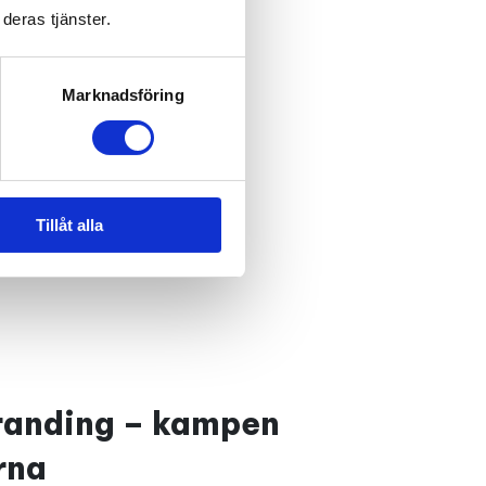
engagemang.
deras tjänster.
, varumärkesstrateg och
x Insikt
Marknadsföring
Tillåt alla
randing – kampen
rna