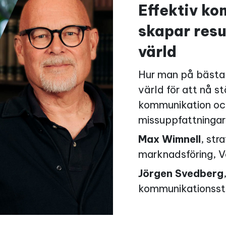
Effektiv k
skapar resul
värld
Hur man på bästa s
värld för att nå st
kommunikation och
missuppfattningar 
Max Wimnell
, str
marknadsföring, V
Jörgen Svedberg
kommunikationsstr