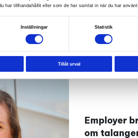
ökat medarbetar
har tillhandahållit eller som de har samlat in när du har använt 
Sebastian Thelin
affärschef för Rox
Inställningar
Statistik
Tillåt urval
Employer b
om talange