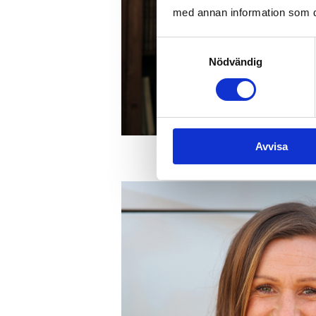
med annan information som du 
Samtyckesval
Nödvändig
Avvisa