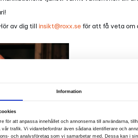
ri!
ör av dig till
insikt@roxx.se
för att få veta om 
Varumärket 
Information
tillgång fö
cookies
Vikten av ett sta
e för att anpassa innehållet och annonserna till användarna, tillh
värdeskapande til
vår trafik. Vi vidarebefordrar även sådana identifierare och anna
konkurrenskraft, 
nnons- och analysföretag som vi samarbetar med. Dessa kan i sin