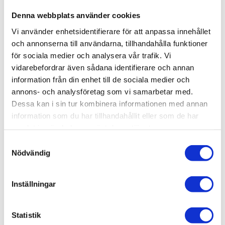
solen, hemma, med en kopp kaffe. Jag trivs
bäst hemma.
Denna webbplats använder cookies
Vi använder enhetsidentifierare för att anpassa innehållet
och annonserna till användarna, tillhandahålla funktioner
för sociala medier och analysera vår trafik. Vi
Vad gör du när kaffet är urdrucket då?
vidarebefordrar även sådana identifierare och annan
– Ja du… Det blir nog inget speciellt. Jag sitter
information från din enhet till de sociala medier och
kvar och njuter så länge det är fint väder.
annons- och analysföretag som vi samarbetar med.
Dessa kan i sin tur kombinera informationen med annan
information som du har tillhandahållit eller som de har
samlat in när du har använt deras tjänster.
Samtyckesval
Nödvändig
Inställningar
Statistik